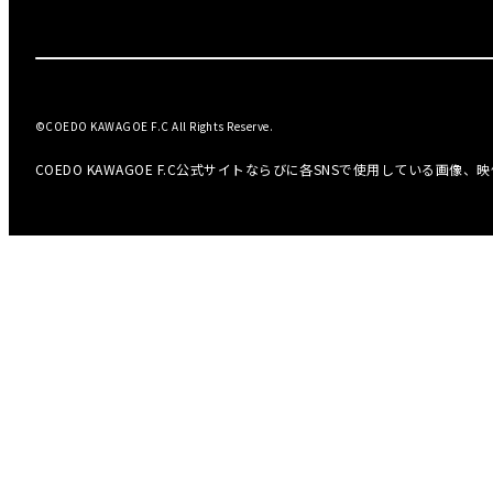
©COEDO KAWAGOE F.C All Rights Reserve.
COEDO KAWAGOE F.C公式サイトならびに各SNSで使用している画