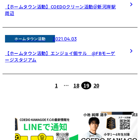
【ホームタウン活動】COEDOクリーン活動＠新河岸駅
周辺
2021.04.03
ホームタウン活動
【ホームタウン活動】エンジョイ個サル @FBモーゲ
ージスタジアム
1
…
18
19
20
前へ
次へ