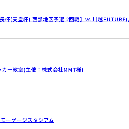
(天皇杯) 西部地区予選 2回戦】vs 川越FUTURE
カー教室(主催：株式会社MMT様)
FBモーゲージスタジアム