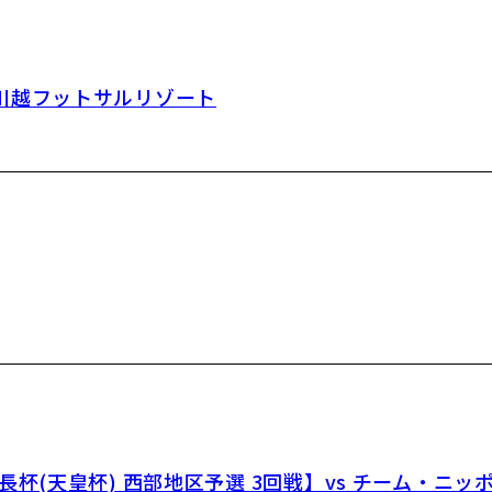
川越フットサルリゾート
(天皇杯) 西部地区予選 3回戦】vs チーム・ニッポ