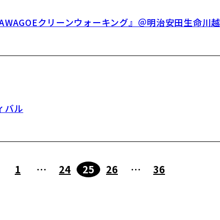
KAWAGOEクリーンウォーキング』＠明治安田生命川
ィバル
1
…
24
25
26
…
36
前へ
次へ