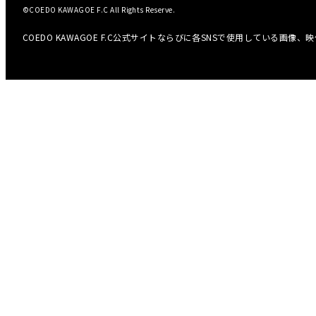
©COEDO KAWAGOE F.C All Rights Reserve.
COEDO KAWAGOE F.C公式サイトならびに各SNSで使用している画