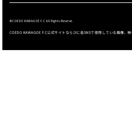
©COEDO KAWAGOE F.C All Rights Reserve.
COEDO KAWAGOE F.C公式サイトならびに各SNSで使用している画