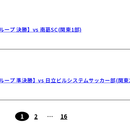
プ 決勝】vs 南葛SC(関東1部)
ープ 準決勝】vs 日立ビルシステムサッカー部(関東2
1
2
…
16
次へ