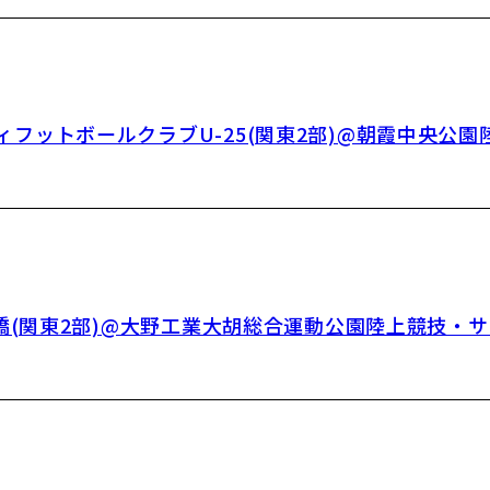
シティフットボールクラブU-25(関東2部)@朝霞中央公
nan前橋(関東2部)@大野工業大胡総合運動公園陸上競技・