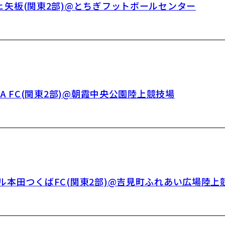
ルフェ矢板(関東2部)@とちぎフットボールセンター
ERA FC(関東2部)@朝霞中央公園陸上競技場
イフル本田つくばFC(関東2部)@吉見町ふれあい広場陸上