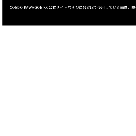
COEDO KAWAGOE F.C公式サイトならびに各SNSで使用している画