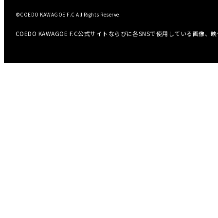
©COEDO KAWAGOE F.C All Rights Reserve.
COEDO KAWAGOE F.C公式サイトならびに各SNSで使用している画