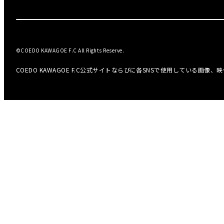
©COEDO KAWAGOE F.C All Rights Reserve.
COEDO KAWAGOE F.C公式サイトならびに各SNSで使用している画