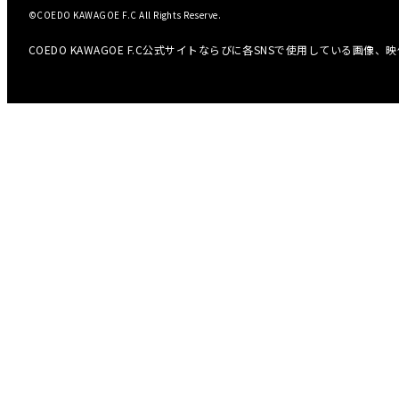
©COEDO KAWAGOE F.C All Rights Reserve.
COEDO KAWAGOE F.C公式サイトならびに各SNSで使用している画