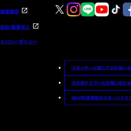
募集要項
会社/募集求人
イバシーポリシー
スポンサーに関してのお問い
その他クラブへのお問い合わ
本HP利用希望のスポーツクラ