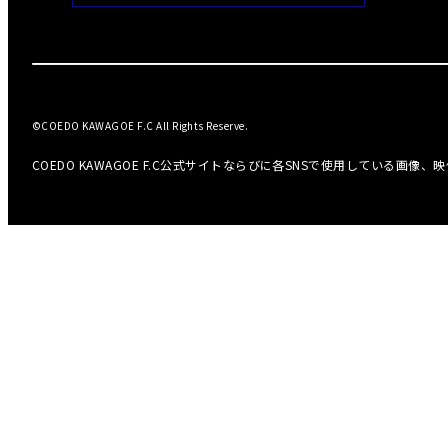
©COEDO KAWAGOE F.C All Rights Reserve.
COEDO KAWAGOE F.C公式サイトならびに各SNSで使用している画