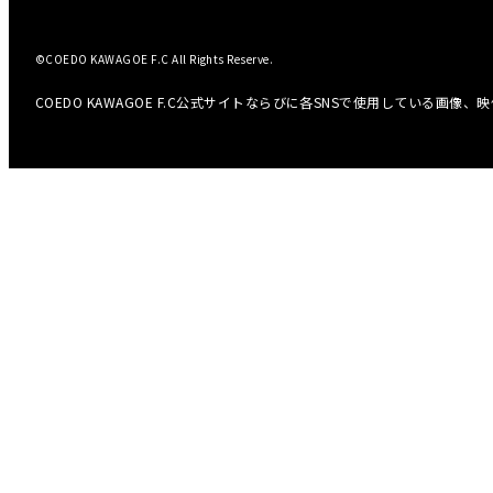
©COEDO KAWAGOE F.C All Rights Reserve.
COEDO KAWAGOE F.C公式サイトならびに各SNSで使用している画