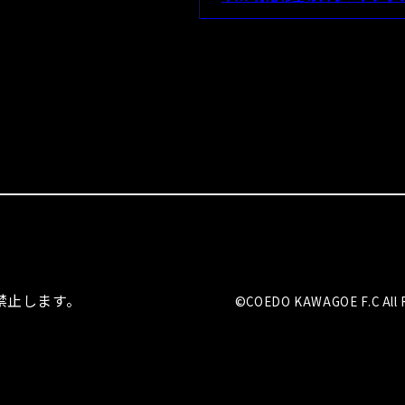
を禁止します。
©COEDO KAWAGOE F.C All R