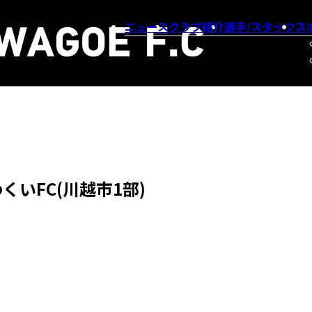
ニュース
クラブ紹介
選手/スタッフ
ス
くいFC(川越市1部)