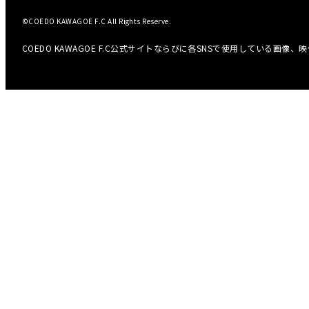
©COEDO KAWAGOE F.C All Rights Reserve.
COEDO KAWAGOE F.C公式サイトならびに各SNSで使用している画