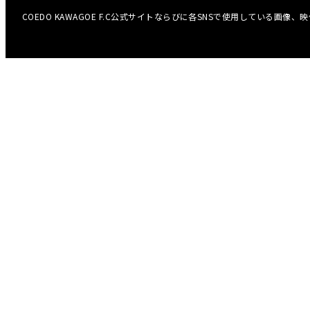
COEDO KAWAGOE F.C公式サイトならびに各SNSで使用している画