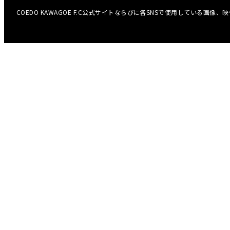
COEDO KAWAGOE F.C公式サイトならびに各SNSで使用している画