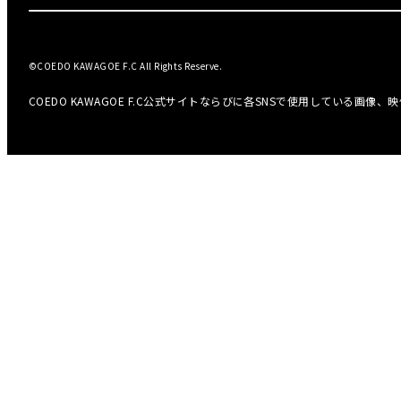
©COEDO KAWAGOE F.C All Rights Reserve.
COEDO KAWAGOE F.C公式サイトならびに各SNSで使用している画