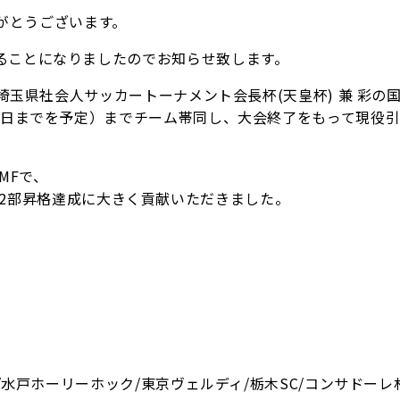
ありがとうございます。
ることになりましたのでお知らせ致します。
埼玉県社会人サッカートーナメント会長杯(天皇杯) 兼 彩の
3日までを予定）までチーム帯同し、大会終了をもって現役
MFで、
東リーグ2部昇格達成に大きく貢献いただきました。
/水戸ホーリーホック/東京ヴェルディ/栃木SC/コンサドーレ札