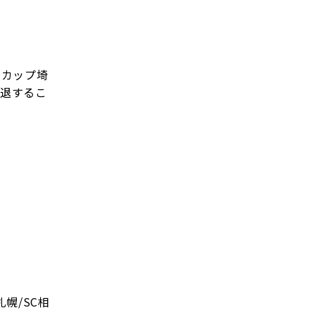
国カップ埼
引退するこ
幌/SC相