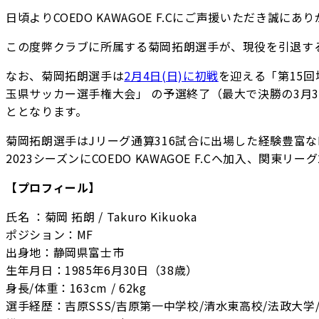
日頃よりCOEDO KAWAGOE F.Cにご声援いただき誠に
この度弊クラブに所属する菊岡拓朗選手が、現役を引退す
なお、菊岡拓朗選手は
2月4日(日)に初戦
を迎える「第15回
玉県サッカー選手権大会」 の予選終了（最大で決勝の3月
ととなります。
菊岡拓朗選手はJリーグ通算316試合に出場した経験豊富な
2023シーズンにCOEDO KAWAGOE F.Cへ加入、関
【プロフィール】
氏名 ：菊岡 拓朗 / Takuro Kikuoka
ポジション：MF
出身地：静岡県富士市
生年月日：1985年6月30日（38歳）
身長/体重：163cm / 62kg
選手経歴：吉原SSS/吉原第一中学校/清水東高校/法政大学