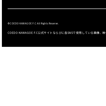
©COEDO KAWAGOE F.C All Rights Reserve.
COEDO KAWAGOE F.C公式サイトならびに各SNSで使用している画