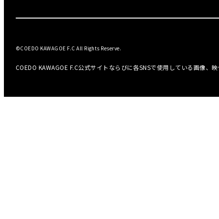
©COEDO KAWAGOE F.C All Rights Reserve.
COEDO KAWAGOE F.C公式サイトならびに各SNSで使用している画