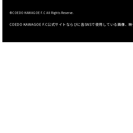
©COEDO KAWAGOE F.C All Rights Reserve.
COEDO KAWAGOE F.C公式サイトならびに各SNSで使用している画