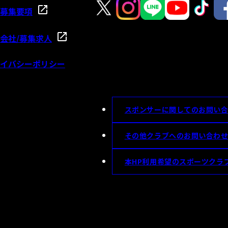
募集要項
会社/募集求人
イバシーポリシー
スポンサーに関してのお問い
その他クラブへのお問い合わ
本HP利用希望のスポーツクラ