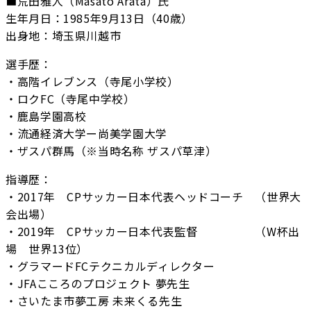
■荒田雅人（Masato Arata）氏
生年月日：1985年9月13日（40歳）
出身地：埼玉県川越市
選手歴：
・高階イレブンス（寺尾小学校）
・ロクFC（寺尾中学校）
・鹿島学園高校
・流通経済大学ー尚美学園大学
・ザスパ群馬（※当時名称 ザスパ草津）
指導歴：
・2017年 CPサッカー日本代表ヘッドコーチ （世界大
会出場）
・2019年 CPサッカー日本代表監督 （W杯出
場 世界13位）
・グラマードFCテクニカルディレクター
・JFAこころのプロジェクト 夢先生
・さいたま市夢工房 未来くる先生