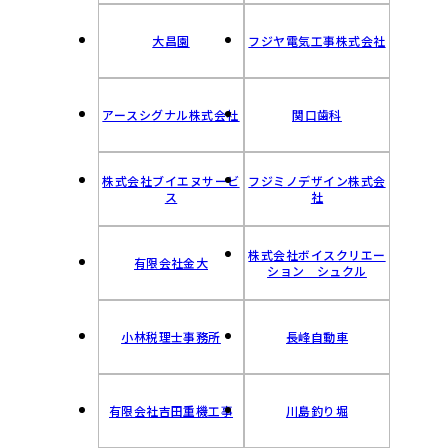
大昌園
フジヤ電気工事株式会社
アースシグナル株式会社
関口歯科
株式会社ブイエヌサービ
フジミノデザイン株式会
ス
社
株式会社ボイスクリエー
有限会社金大
ション シュクル
小林税理士事務所
長峰自動車
有限会社吉田重機工事
川島釣り堀