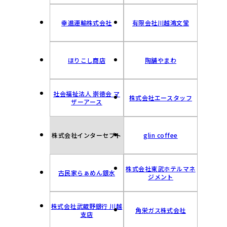
幸進運輸株式会社
有限会社川越鴻文堂
ほりこし商店
陶舗やまわ
社会福祉法人 崇徳会 マ
株式会社エースタッフ
ザーアース
株式会社インターセプト
glin coffee
株式会社東武ホテルマネ
古民家らぁめん銀水
ジメント
株式会社武蔵野銀行 川越
角栄ガス株式会社
支店