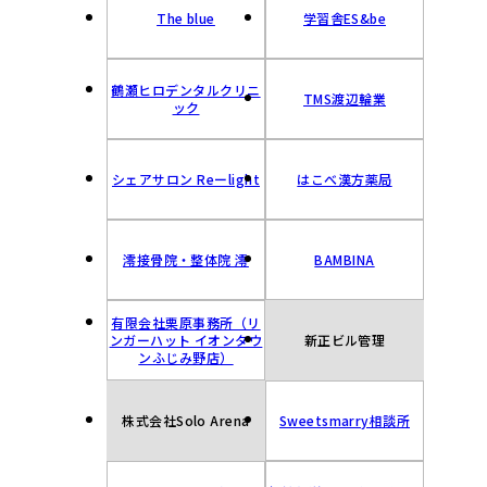
The blue
学習舎ES&be
鶴瀬ヒロデンタルクリニ
TMS渡辺輪業
ック
シェアサロン Reーlight
はこべ漢方薬局
澪接骨院・整体院 澪
BAMBINA
有限会社栗原事務所（リ
ンガーハット イオンタウ
新正ビル管理
ンふじみ野店）
株式会社Solo Arena
Sweetsmarry相談所