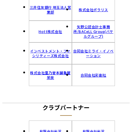
三井住友銀行 埼玉法人営
株式会社ポラリス
業部
矢野公認会計士事務
Hott株式会社
所/BACeLL Group(バケ
ルグループ)
インベストメント・ファ
合同会社ミライ・イノベ
シリティーズ株式会社
ーション
株式会社里乃誉本舗亀屋
合同会社彩創社
栄泉
クラブパートナー
有限会社光沢
有限会社光沢