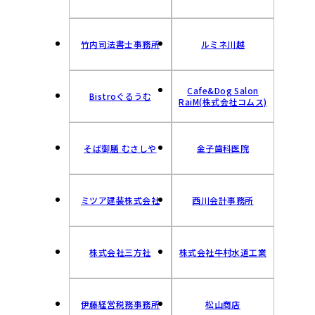
竹内司法書士事務所
ルミネ川越
Cafe&Dog Salon
Bistroぐるうむ
RaiM(株式会社コムス)
そば御膳 むさしや
金子歯科医院
ミツア建装株式会社
西川会計事務所
株式会社三方社
株式会社牛村水道工業
伊藤経営税務事務所
松山商店