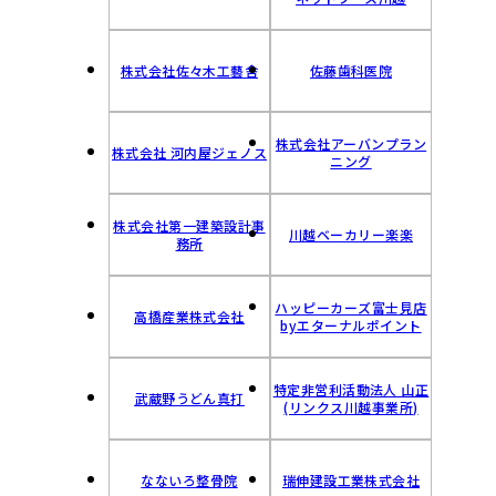
株式会社佐々木工藝舎
佐藤歯科医院
株式会社アーバンプラン
株式会社 河内屋ジェノス
ニング
株式会社第一建築設計事
川越ベーカリー楽楽
務所
ハッピーカーズ富士見店
高橋産業株式会社
byエターナルポイント
特定非営利活動法人 山正
武蔵野うどん真打
(リンクス川越事業所)
なないろ整骨院
瑞伸建設工業株式会社