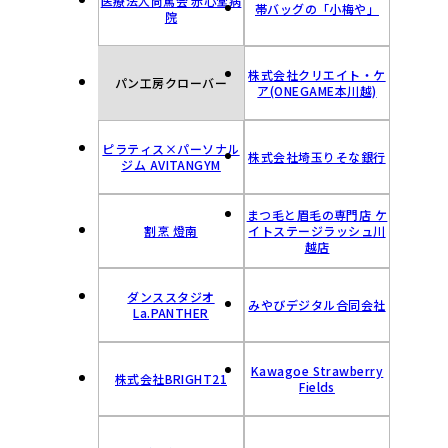
医療法人尚篤会 赤心堂病
帯バッグの「小梅や」
院
株式会社クリエイト・ケ
パン工房クローバー
ア(ONEGAME本川越)
ピラティス×︎パーソナル
株式会社埼玉りそな銀行
ジム AVITANGYM
まつ毛と眉毛の専門店 ケ
割烹 燈南
イトステージラッシュ川
越店
ダンススタジオ
みやびデジタル合同会社
La.PANTHER
Kawagoe Strawberry
株式会社BRIGHT21
Fields