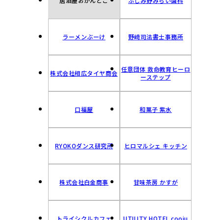
居酒屋おかんとこ
ふじみ野みらい歯科
ラーメンぶーけ
野﨑司法書士事務所
任意団体 救命教育ヒーロ
株式会社相広タイヤ商会
ーステップ
口福屋
和菓子 紫水
RYOKOダンス研究所
ヒロマルシェ キッチン
株式会社白金商事
甘味茶房 かすが
トライシクルカフェ
UTILITY HOTEL cooju