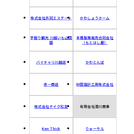
株式会社共同エステート
かわしょうホーム
芋掘り観光 川越いも山田
本橋製菓販売合同会社
園
（もとはし屋）
バイチャリ川越店
かわとんぼ
赤一商店
砂田設計工房株式会社
株式会社テイク松定
有限会社澄川商事
Ken Thick
りゅーサル