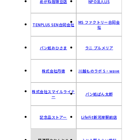
めがね珈琲豆店
NPO法人LIS
MS ファクトリー合同会
TENPLUS SEN合同会社
社
パン処おひさま
ラニ プルメリア
株式会社丹徳
川越ものラボ S・wave
株式会社スマイルライナ
パン処ぱん太郎
ー
記念品ストアー
LifeFit新河岸駅前店