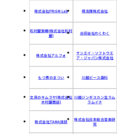
株式会社PRiSM Lab
得洗隊株式会社
松村屋旅館(株式会社松村
合同会社わくわく
屋)
サンエイ・ソフトウエ
株式会社アルフォ
ア・ジャパン株式会社
もつ煮のまつい
川越ピース歯科
文具のキムラヤ(株式会社
川越ジンギスカン生ラム
木村屋商店)
ラムイチ
株式会社日本総合音楽研
株式会社TAMA技研
究