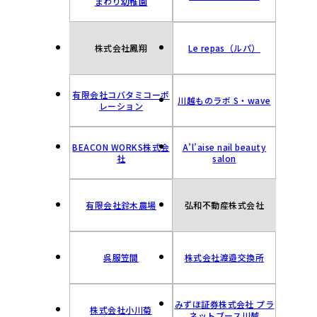
まわり幼稚園
株式会社鳳翔
Le repas（ルパ）
有限会社コバタミコーポ
川越ものラボ S・wave
レーション
BEACON WORKS株式会
A’l’aise nail beauty
社
salon
有限会社鈴木農場
弘和不動産株式会社
呉服笠間
株式会社渡邉交換所
みずほ証券株式会社 プラ
株式会社小川菊
ネットブース川越