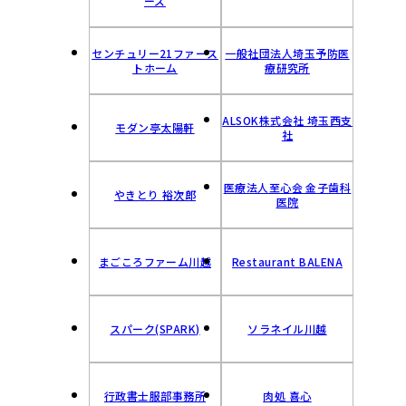
ーズ
センチュリー21ファース
一般社団法人埼玉予防医
トホーム
療研究所
ALSOK株式会社 埼玉西支
モダン亭太陽軒
社
医療法人至心会 金子歯科
やきとり 裕次郎
医院
まごころファーム川越
Restaurant BALENA
スパーク(SPARK)
ソラネイル川越
行政書士服部事務所
肉処 喜心