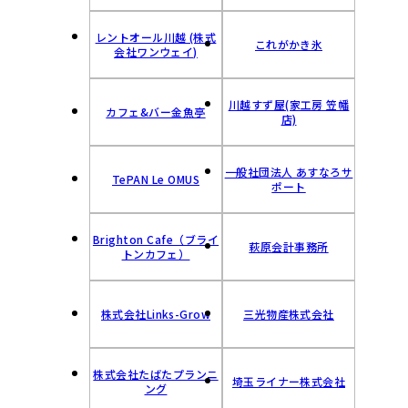
レントオール川越 (株式
これがかき氷
会社ワンウェイ)
川越すず屋(家工房 笠幡
カフェ&バー金魚亭
店)
一般社団法人 あすなろサ
TePAN Le OMUS
ポート
Brighton Cafe（ブライ
萩原会計事務所
トンカフェ）
株式会社Links-Grow
三光物産株式会社
株式会社たばたプランニ
埼玉ライナー株式会社
ング