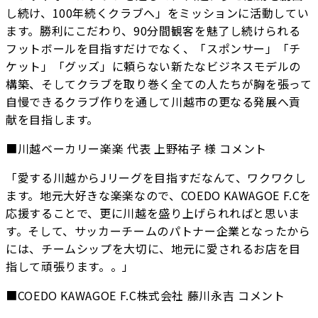
し続け、100年続くクラブへ」をミッションに活動してい
ます。勝利にこだわり、90分間観客を魅了し続けられる
フットボールを目指すだけでなく、「スポンサー」「チ
ケット」「グッズ」に頼らない新たなビジネスモデルの
構築、そしてクラブを取り巻く全ての人たちが胸を張って
自慢できるクラブ作りを通して川越市の更なる発展へ貢
献を目指します。
■川越ベーカリー楽楽 代表 上野祐子 様 コメント
「愛する川越からJリーグを目指すだなんて、ワクワクし
ます。地元大好きな楽楽なので、COEDO KAWAGOE F.Cを
応援することで、更に川越を盛り上げられればと思いま
す。そして、サッカーチームのパトナー企業となったから
には、チームシップを大切に、地元に愛されるお店を目
指して頑張ります。。」
■COEDO KAWAGOE F.C株式会社 藤川永吉 コメント