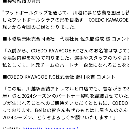
■契約締結の背景
”フットボールクラブを通じて、 川越に夢と感動を創出し続
したフットボールクラブの形を目指す「COEDO KAWAG
想いから今回のご縁となりました。
■本橋製菓販売合同会社 代表社員 佐久間俊成 様 コメン
「以前から、COEDO KAWAGOE F.Cさんのお名前
な活動内容を初めて知りました。選手やスタッフのみなさ
私としても、地元チームのパートナー企業になれることをと
■COEDO KAWAGOE F.C株式会社 藤川永吉 コメント
「この度、川越駅直結アトレマルヒロ店でも、昔ながらの
屋）様と2024シーズンのパートナー契約を締結させてい
ブが生まれることへのご期待をいただくとともに、COEDO 
っております。Bellsの皆さんもぜひもとはし屋さんのあ
2024シーズン、どうぞよろしくお願いいたします！」
公式HP:
https://c-kawagoe.com/