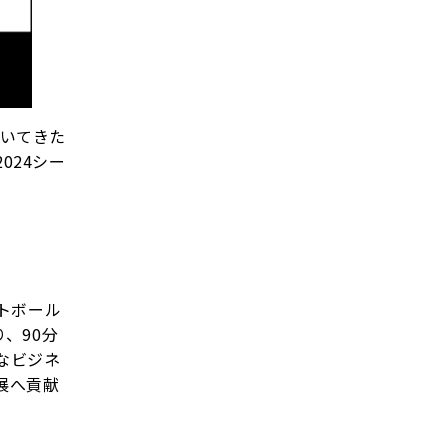
続いてきた
024シー
トボール
、90分
なビジネ
展へ貢献