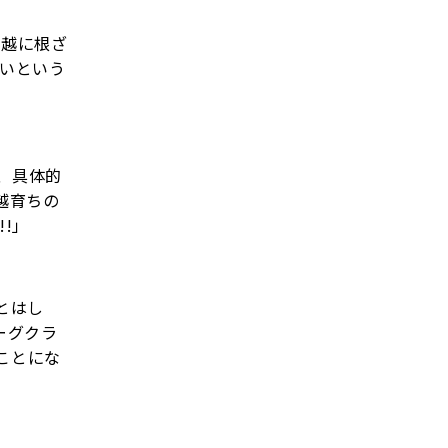
川越に根ざ
たいという
に、具体的
越育ちの
!」
とはし
ーグクラ
くことにな