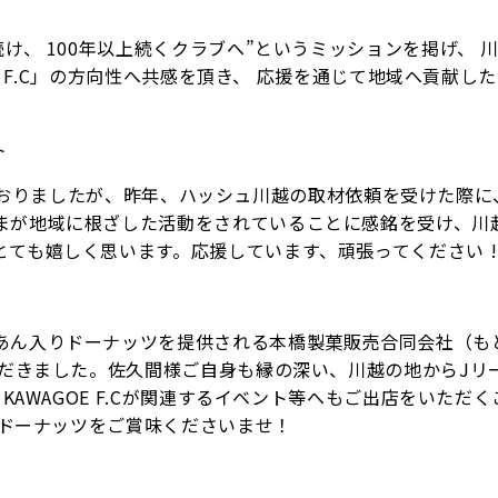
け、 100年以上続くクラブへ”というミッションを掲げ、 
OE F.C」の方向性へ共感を頂き、 応援を通じて地域へ貢献し
ト
は存じておりましたが、昨年、ハッシュ川越の取材依頼を受けた際
まが地域に根ざした活動をされていることに感銘を受け、川
ても嬉しく思います。応援しています、頑張ってください !!
あん入りドーナッツを提供される本橋製菓販売合同会社（も
ただきました。佐久間様ご自身も縁の深い、川越の地からJリ
KAWAGOE F.Cが関連するイベント等へもご出店をいただ
んドーナッツをご賞味くださいませ！