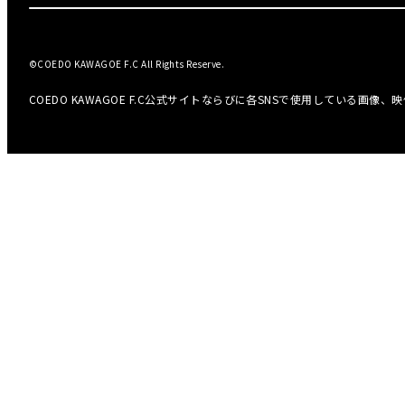
©COEDO KAWAGOE F.C All Rights Reserve.
COEDO KAWAGOE F.C公式サイトならびに各SNSで使用している画