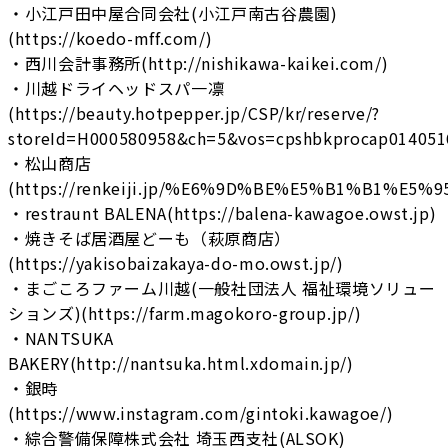
・小江戸田中屋合同会社(小江戸南古谷農園)
(https://koedo-mff.com/)
・西川会計事務所(http://nishikawa-kaikei.com/)
・川越ドライヘッドスパ一凛
(https://beauty.hotpepper.jp/CSP/kr/reserve/?
storeId=H000580958&ch=5&vos=cpshbkprocap014051
・松山商店
(https://renkeiji.jp/%E6%9D%BE%E5%B1%B1%E5%
・restraunt BALENA(https://balena-kawagoe.owst.jp)
・焼きそば居酒屋どーも（萩原商店）
(https://yakisobaizakaya-do-mo.owst.jp/)
・まごころファーム川越(一般社団法人 福祉環境ソリュー
ションズ)(https://farm.magokoro-group.jp/)
・NANTSUKA
BAKERY(http://nantsuka.html.xdomain.jp/)
・銀時
(https://www.instagram.com/gintoki.kawagoe/)
・綜合警備保障株式会社 埼玉西支社(ALSOK)