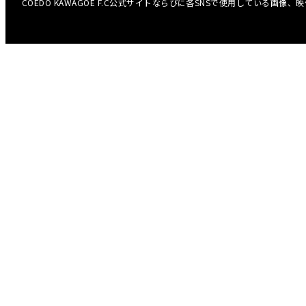
COEDO KAWAGOE F.C公式サイトならびに各SNSで使用している画