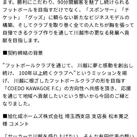
ます。勝利にこだわり、90分間観客を魅了し続けられる
フットボールを目指すだけでなく、「スポンサー」「チ
ケット」「グッズ」に頼らない新たなビジネスモデルの
構築、そしてクラブを取り巻く全ての人たちが胸を張って
自慢できるクラブ作りを通して川越市の更なる発展へ貢
献を目指します。
■契約締結の背景
”フットボールクラブを通じて、 川越に夢と感動を創出し
続け、 100年以上続くクラブへ”というミッションを掲
げ、 川越に根ざしたフットボールクラブの形を目指す
「COEDO KAWAGOE F.C」の方向性へ共感を頂き、 応援
を通じて地域へ貢献したいという想いから今回のご縁と
なりました。
■旭化成ホームズ株式会社 埼玉西支店 支店長 松本寛之
様 コメント
「サッカーで川越を盛り上げたい。そんな有田代表の想い