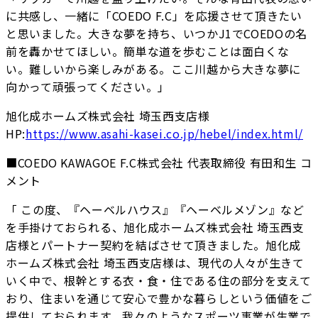
に共感し、一緒に「COEDO F.C」を応援させて頂きたい
と思いました。大きな夢を持ち、いつかJ1でCOEDOの名
前を轟かせてほしい。簡単な道を歩むことは面白くな
い。難しいから楽しみがある。ここ川越から大きな夢に
向かって頑張ってください。」
旭化成ホームズ株式会社 埼玉西支店様
HP:
https://www.asahi-kasei.co.jp/hebel/index.html/
■COEDO KAWAGOE F.C株式会社 代表取締役 有田和生 コ
メント
「 この度、『ヘーベルハウス』『ヘーベルメゾン』など
を手掛けておられる、旭化成ホームズ株式会社 埼玉西支
店様とパートナー契約を結ばさせて頂きました。旭化成
ホームズ株式会社 埼玉西支店様は、現代の人々が生きて
いく中で、根幹とする衣・食・住である住の部分を支えて
おり、住まいを通じて安心で豊かな暮らしという価値をご
提供しておられます。我々のようなスポーツ事業が生業で