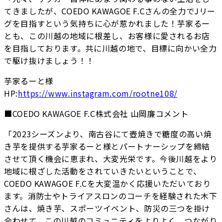
てきましたが、COEDO KAWAGOE F.Cさんの全力でJリー
グを目指すという気持ちに心が惹かれました！芋家るー
とも、この川越の地域に根差し、お客様に愛されるお店
を目指しております。共に川越の地で、目標に向かい全力
で駆け抜けましょう！！
芋家るーと様
HP:
https://www.instagram.com/rootne108/
■COEDO KAWAGOE F.C株式会社 山岡廉コメント
「2023シーズンより、南古谷にて壺焼きで糖度の高い焼
き芋を提供する芋家るーと様とパートナーシップを締結
させて頂く機会に恵まれ、大変光栄です。今後川越をより
地域に根ざした活動をされていきたいということで、
COEDO KAWAGOE F.Cを大変温かく応援いただいており
ます。消防士やトライアスロンのコーチを経験された木下
さんは、焼き芋、スポーツイベント、防災の三つを掛け
合わせて、この川越のコミュニティをよりよく、つながり