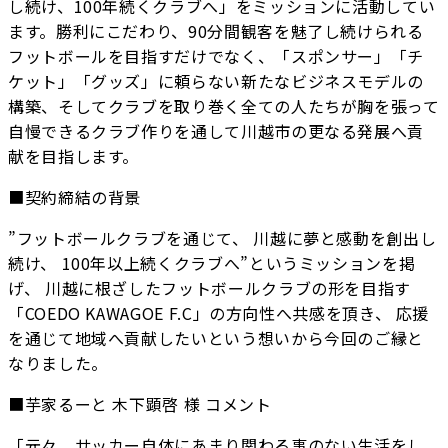
し続け、100年続くクラブへ」をミッションに活動してい
ます。勝利にこだわり、90分間観客を魅了し続けられる
フットボールを目指すだけでなく、「スポンサー」「チ
ケット」「グッズ」に頼らない新たなビジネスモデルの
構築、そしてクラブを取り巻く全ての人たちが胸を張って
自慢できるクラブ作りを通して川越市の更なる発展へ貢
献を目指します。
■契約締結の背景
”フットボールクラブを通じて、 川越に夢と感動を創出し
続け、 100年以上続くクラブへ”というミッションを掲
げ、 川越に根ざしたフットボールクラブの形を目指す
「COEDO KAWAGOE F.C」の方向性へ共感を頂き、 応援
を通じて地域へ貢献したいという想いから今回のご縁と
なりました。
■芋家るーと 木下顕啓 様 コメント
「元々、サッカー自体にあまり関わる事のない生活をし