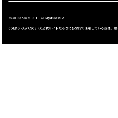
©COEDO KAWAGOE F.C All Rights Reserve.
COEDO KAWAGOE F.C公式サイトならびに各SNSで使用している画