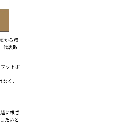
育種から精
、代表取
いフットボ
はなく、
川越に根ざ
献したいと