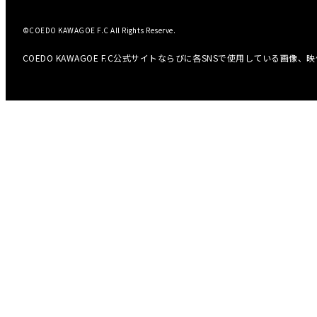
©COEDO KAWAGOE F.C All Rights Reserve.
COEDO KAWAGOE F.C公式サイトならびに各SNSで使用している画