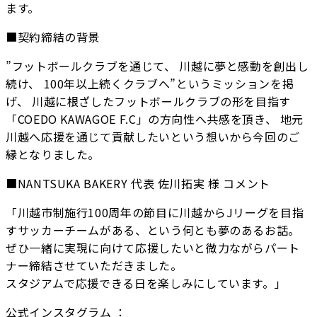
ます。
■契約締結の背景
”フットボールクラブを通じて、 川越に夢と感動を創出し
続け、 100年以上続くクラブへ”というミッションを掲
げ、 川越に根ざしたフットボールクラブの形を目指す
「COEDO KAWAGOE F.C」の方向性へ共感を頂き、 地元
川越へ応援を通じて貢献したいという想いから今回のご
縁となりました。
■NANTSUKA BAKERY 代表 佐川拓実 様 コメント
「川越市制施行100周年の節目に川越からJリーグを目指
すサッカーチームがある、という何とも夢のあるお話。
ぜひ一緒に実現に向けて応援したいと微力ながらパート
ナー締結させていただきました。
スタジアムで応援できる日を楽しみにしています。」
公式インスタグラム ：