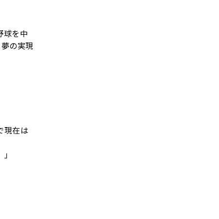
野球を中
ら夢の実現
で現在は
。」