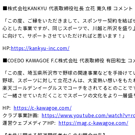
■株式会社KANKYU 代表取締役社長 立花 寛久様 コメント
「この度、ご縁をいただきまして、スポンサー契約を結ば
心とした事業ですが、同じスポーツで、川越と所沢を盛り
に向けて、サポートさせていただければと思います！」
HP:
https://kankyu-inc.com/
■COEDO KAWAGOE F.C株式会社 代表取締役 有田和生 
「この度、埼玉県所沢市で野球の関連事業などを手掛けてい
野球、スポーツに対して立花さんは、大変熱い想いをもた
楽天ゴールデンイーグルスでコーチをされてるとのことで
ご一緒させていただくことでスポーツの文化をより一層盛
HP:
https://c-kawagoe.com/
クラブ事業計画:
https://www.youtube.com/watch?v=r
運営ウェブメディアHP:
https://mag.c-kawagoe.com/
【本件に関する報道関係者からのお問合せ先】