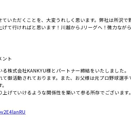
せていただくことを、大変うれしく思います。弊社は所沢で
上げて行ければと思います！川越からJリーグへ！微力なが
コメント
る株式会社KANKYU様とパートナー締結をいたしました。
れて御活動されております。また、お父様は元プロ野球選手
す。
り上げていけるような関係性を築いて参る所存でございます
ov2E4lanRU