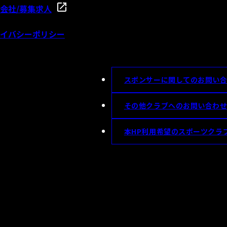
会社/募集求人
イバシーポリシー
スポンサーに関してのお問い
その他クラブへのお問い合わ
本HP利用希望のスポーツクラ