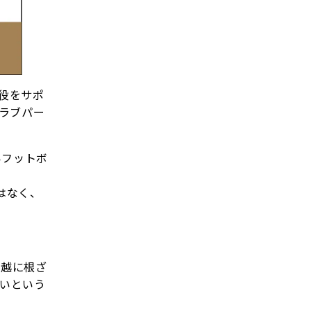
現役をサポ
クラブパー
いフットボ
はなく、
川越に根ざ
たいという