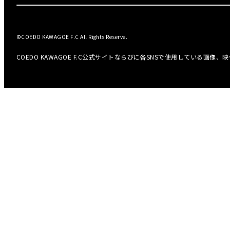
©COEDO KAWAGOE F.C All Rights Reserve.
COEDO KAWAGOE F.C公式サイトならびに各SNSで使用している画