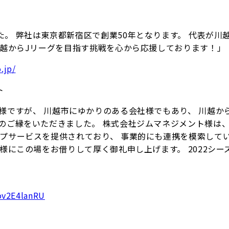
。 弊社は東京都新宿区で創業50年となります。 代表が川
川越からJリーグを目指す挑戦を心から応援しております！」
.jp/
ト
様ですが、 川越市にゆかりのある会社様でもあり、 川越か
ご縁をいただきました。 株式会社ジムマネジメント様は、 
プサービスを提供されており、 事業的にも連携を模索して
様にこの場をお借りして厚く御礼申し上げます。 2022シー
ov2E4lanRU