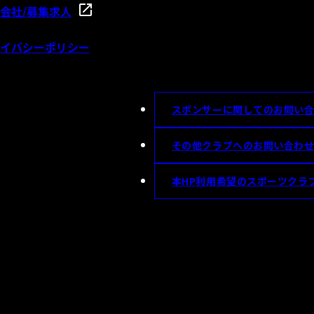
会社/募集求人
イバシーポリシー
スポンサーに関してのお問い
その他クラブへのお問い合わ
本HP利用希望のスポーツクラ