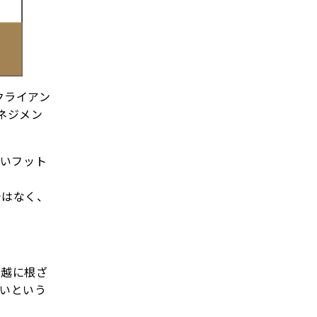
手クライアン
ネジメン
しいフット
ではなく、
川越に根ざ
たいという