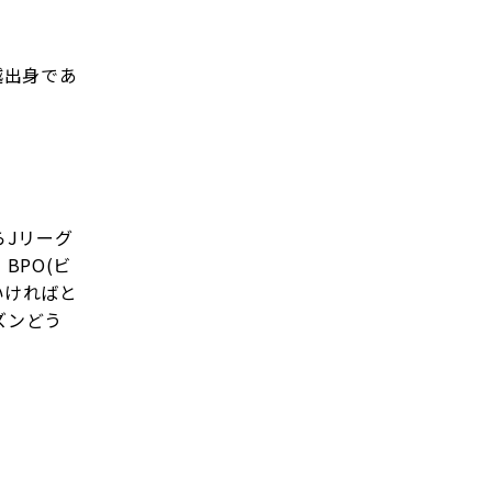
越出身であ
らJリーグ
BPO(ビ
いければと
ズンどう