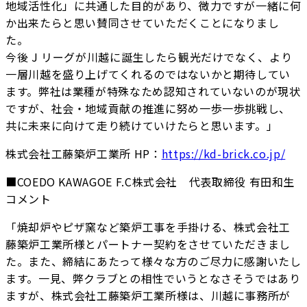
地域活性化」に共通した目的があり、微力ですが一緒に何
か出来たらと思い賛同させていただくことになりまし
た。
今後 J リーグが川越に誕生したら観光だけでなく、より
一層川越を盛り上げてくれるのではないかと期待してい
ます。弊社は業種が特殊なため認知されていないのが現状
ですが、社会・地域貢献の推進に努め一歩一歩挑戦し、
共に未来に向けて走り続けていけたらと思います。」
株式会社工藤築炉工業所 HP：
https://kd-brick.co.jp/
■COEDO KAWAGOE F.C株式会社 代表取締役 有田和生
コメント
「焼却炉やピザ窯など築炉工事を手掛ける、株式会社工
藤築炉工業所様とパートナー契約をさせていただきまし
た。また、締結にあたって様々な方のご尽力に感謝いたし
ます。一見、弊クラブとの相性でいうとなさそうではあり
ますが、株式会社工藤築炉工業所様は、川越に事務所が