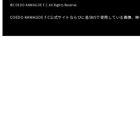
©COEDO KAWAGOE F.C All Rights Reserve.
COEDO KAWAGOE F.C公式サイトならびに各SNSで使用している画