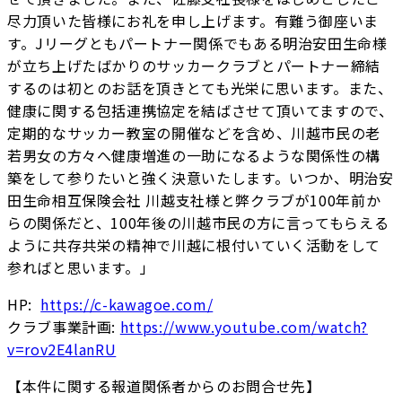
尽力頂いた皆様にお礼を申し上げます。有難う御座いま
す。Jリーグともパートナー関係でもある明治安田生命様
が立ち上げたばかりのサッカークラブとパートナー締結
するのは初とのお話を頂きとても光栄に思います。また、
健康に関する包括連携協定を結ばさせて頂いてますので、
定期的なサッカー教室の開催などを含め、川越市民の老
若男女の方々へ健康増進の一助になるような関係性の構
築をして参りたいと強く決意いたします。いつか、明治安
田生命相互保険会社 川越支社様と弊クラブが100年前か
らの関係だと、100年後の川越市民の方に言ってもらえる
ように共存共栄の精神で川越に根付いていく活動をして
参ればと思います。」
HP:
https://c-kawagoe.com/
クラブ事業計画:
https://www.youtube.com/watch?
v=rov2E4lanRU
【本件に関する報道関係者からのお問合せ先】