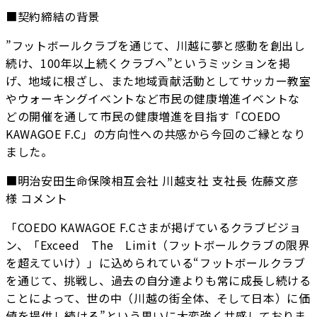
■契約締結の背景
”フットボールクラブを通じて、川越に夢と感動を創出し
続け、100年以上続くクラブへ”というミッションを掲
げ、地域に根ざし、また地域貢献活動としてサッカー教室
やウォーキングイベントなど市民の健康増進イベントな
どの開催を通して市民の健康増進を目指す「COEDO
KAWAGOE F.C」の方向性への共感から今回のご縁となり
ました。
■明治安田生命保険相互会社 川越支社 支社長 佐藤文彦
様 コメント
「COEDO KAWAGOE F.Cさまが掲げているクラブビジョ
ン、「Exceed The Limit（フットボールクラブの限界
を超えていけ）」に込められている“フットボールクラブ
を通じて、挑戦し、過去の自分達よりも常に成長し続ける
ことによって、世の中（川越の街全体、そして日本）に価
値を提供し続ける”という思いに大変強く共感しておりま