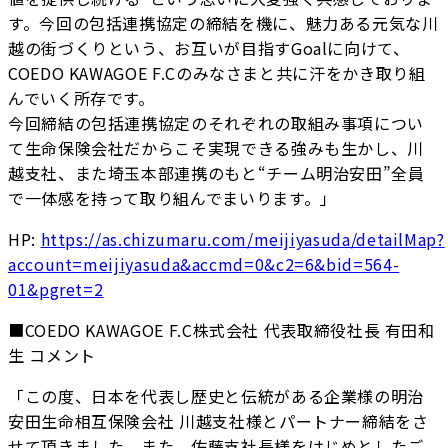
す。今回の包括連携協定の締結を機に、魅力ある元気な川
越の街づくりという、お互いが目指すGoalに向けて、
COEDO KAWAGOE F.Cのみなさまと共に汗をかき取り組
んでいく所存です。
今回締結の包括連携協定のそれぞれの取組み事項につい
て生命保険会社だからこそ実現できる強みも生かし、川
越支社、また埼玉本部連携のもと“チーム明治安田”全員
で一体感を持って取り組んでまいります。」
HP:
https://as.chizumaru.com/meijiyasuda/detailMap?
account=meijiyasuda&accmd=0&c2=6&bid=564-
01&pgret=2
■COEDO KAWAGOE F.C株式会社 代表取締役社長 有田和
生 コメント
「この度、日本を代表し歴史と伝統がある企業様の明治
安田生命相互保険会社 川越支社様とパートナー締結をさ
せて頂きました。また、佐藤支社長様をはじめとしたご