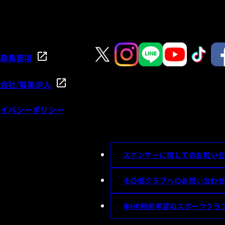
募集要項
会社/募集求人
イバシーポリシー
スポンサーに関してのお問い
その他クラブへのお問い合わ
本HP利用希望のスポーツクラ