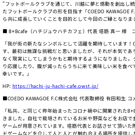
”フットボールクラブを通じて、川越に夢と感動を創出し続
たフットボールクラブの形を目指す「COEDO KAWAGO
ら共に成長していくことを目的として今回のご縁となりま
■ 8+8cafe（ハチジュウハチカフェ）代表 塔筋 真一 様
「我が街の新たなシンボルとして活躍を期待しています！COE
す、最初は無謀な挑戦だと思いましたが、それが本気であ
なく現実にしてしまうかもと期待するようになりました。
り応援したり、腹が減ったらうちに来て美味しい米を食べ
幸いです。」
HP:
https://hachi-ju-hachi-cafe.owst.jp/
■COEDO KAWAGOE F.C株式会社 代表取締役 有田和生 
「私共、と同じく昨年始まったコロナ禍中に開業された8+
きました。自社で栽培されているお米や野菜などをお店で
ゲームが用意されています。塔筋代表とお話させて頂いた
ドゲームなどを介して人と人とが触れ合える場所を提供し