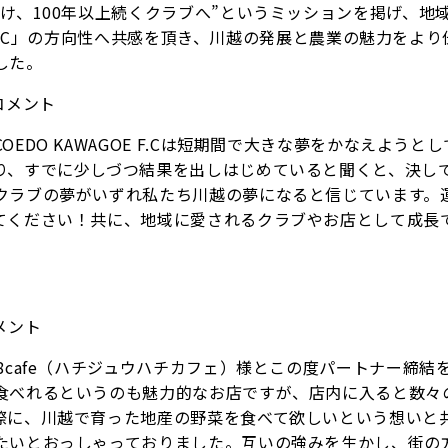
け、100年以上続くクラブへ”というミッションを掲げ、地
E F.C」の方向性へ共感を頂き、川越の発展と農業の魅力をよ
した。
 コメント
DO KAWAGOE F.Cは短期間で大きな夢をかなえようと
り、すでに少しづつ結果を出しはじめていると聞くと、決し
クラブの夢がいずれ私たち川越の夢になると信じています。
てください！共に、地域に愛されるクラブやお店として成長
コメント
8cafe（ハチジュウハチカフェ）様とこの度パートナー締結
食べれるというのも魅力的なお店ですが、店内に入ると数々
際に、川越で育った地産の野菜を食べて欲しいという想いと
たいとおっしゃっておりました。互いの強みを生かし、街の