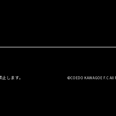
を禁止します。
©COEDO KAWAGOE F.C All R