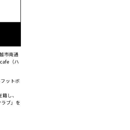
川越市南通
afe（ハ
。
いフットボ
在籍し、
クラブ」を