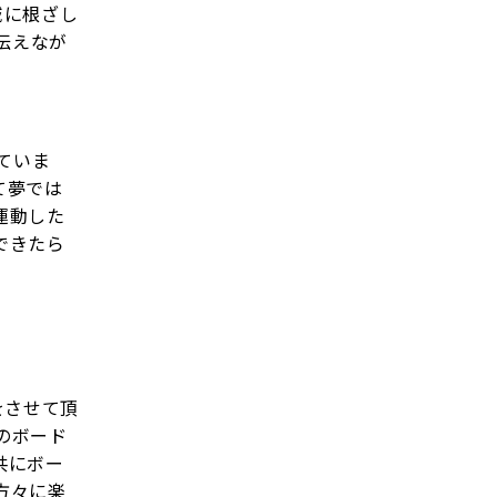
域に根ざし
り伝えなが
していま
て夢では
運動した
できたら
をさせて頂
のボード
共にボー
方々に楽