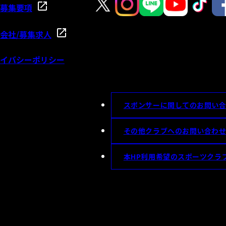
募集要項
会社/募集求人
イバシーポリシー
スポンサーに関してのお問い
その他クラブへのお問い合わ
本HP利用希望のスポーツクラ