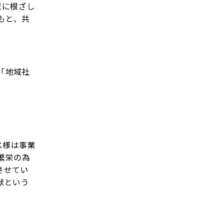
域に根ざし
のもと、共
、「地域社
ス様は事業
繁栄の為
させてい
献という