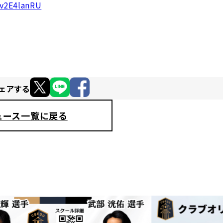
ov2E4lanRU
ェアする
ュース一覧に戻る