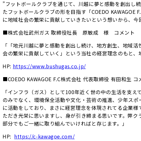
”フットボールクラブを通じて、川越に夢と感動を創出し続
たフットボールクラブの形を目指す「COEDO KAWAGO
に地域社会の繁栄に貢献していきたいという想いから、今
■株式会社武州ガス 取締役社長 原敏成 様 コメント
「「地元川越に夢と感動を創出し続け、地方創生、地域活性化を
会の繁栄に貢献していく」という当社の経営理念のもと、
HP:
https://www.bushugas.co.jp/
■COEDO KAWAGOE F.C株式会社 代表取締役 有田和生 
「インフラ（ガス）として100年近く世の中の生活を支え
のみでなく、環境保全活動や文化・芸術の推進、少年スポ
に活動をしており、まさに経営理念を体現されてる企業様
ただき光栄に思いますし、身が引き締まる思いです。弊ク
部分でもご一緒に取り組んでいければと存じます。」
HP:
https://c-kawagoe.com/