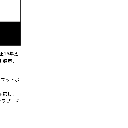
正15年創
川越市、
いフットボ
在籍し、
クラブ」を