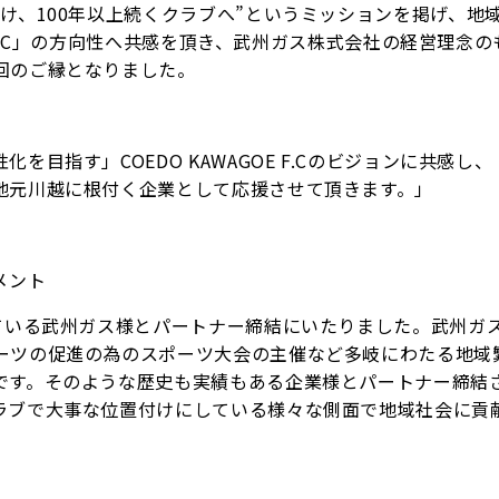
け、100年以上続くクラブへ”というミッションを掲げ、地
E F.C」の方向性へ共感を頂き、武州ガス株式会社の経営理念
回のご縁となりました。
目指す」COEDO KAWAGOE F.Cのビジョンに共感し
地元川越に根付く企業として応援させて頂きます。」
コメント
ている武州ガス様とパートナー締結にいたりました。武州ガ
ーツの促進の為のスポーツ大会の主催など多岐にわたる地域
です。そのような歴史も実績もある企業様とパートナー締結
ラブで大事な位置付けにしている様々な側面で地域社会に貢