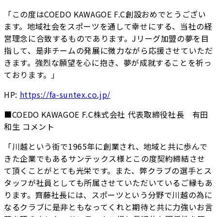
「この度はCOEDO KAWAGOE F.C創設おめでとうござい
ます。地域社会をスポーツを通して幸せにする、当社の経
営理念に合致するものであります。Jリーグ加盟の夢を目
指して、是非チームの発展に微力ながら応援させていただ
きます。強烈な願望を心に抱き、夢が成就することを祈っ
ております。」
HP:
https://fa-suntex.co.jp/
■COEDO KAWAGOE F.C株式会社 代表取締役社長 有田
和生 コメント
「川越という街で1965年に創業され、地域と共に歩んで
きた企業でもあるサンテックス様とこの度契約締結させ
て頂くことがとても光栄です。また、弊クラブの選手とス
タッフが社員としても所属させていただいているご縁もあ
ります。齊藤社長には、スポーツという分野で川越の為に
なるクラブに是非ともなってくれと期待と共に力強いお言