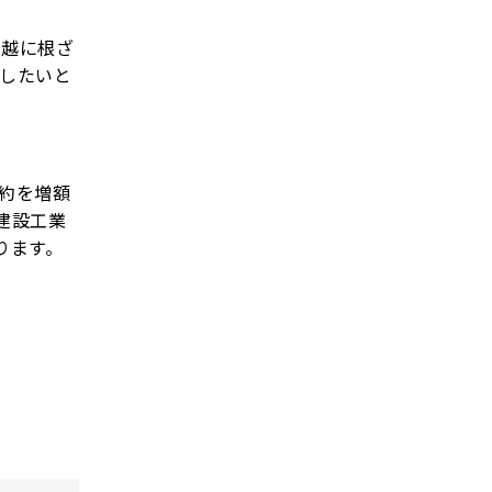
川越に根ざ
献したいと
契約を増額
建設工業
ります。