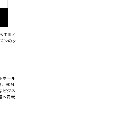
土木工事と
ーズンのク
トボール
、90分
なビジネ
展へ貢献