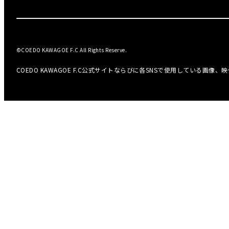
©COEDO KAWAGOE F.C All Rights Reserve.
COEDO KAWAGOE F.C公式サイトならびに各SNSで使用している画