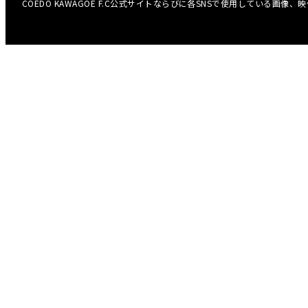
COEDO KAWAGOE F.C公式サイトならびに各SNSで使用している画