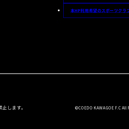
本HP利用希望のスポーツクラ
を禁止します。
©COEDO KAWAGOE F.C All R