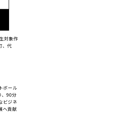
学生対象作
町、代
トボール
、90分
なビジネ
展へ貢献