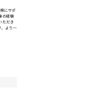
新規にサポ
身の経験
をいただき
け、より一