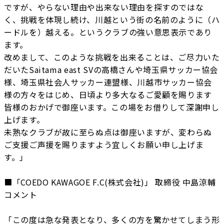
ですが、やらない理由や出来ない理由を探すのではな
く、挑戦を体現し続け、川越という街の名前のように（ハ
ードルを）越える。というクラブの強い意思表示であり
ます。
改めまして、このような挑戦を出来ることは、ご尽力いた
だいたSaitama east SVの高橋さんや埼玉県サッカー協会
様、埼玉県社会人サッカー連盟様、川越市サッカー協会
様の方々をはじめ、日頃より多大なるご愛顧を賜ります
皆様のおかげで御座います。この場をお借りして深謝申し
上げます。
未熟なクラブが故に至らぬ点は御座いますが、変わらぬ
ご支援ご声援を賜りますよう宜しくお願い申し上げま
す。」
■「COEDO KAWAGOE F.C(株式会社)」 取締役 中島涼輔
コメント
「この度は急な発表となり、多くの方を驚かせてしまう形