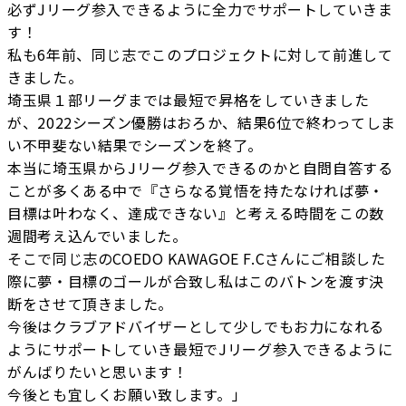
必ずJリーグ参入できるように全力でサポートしていきま
す！
私も6年前、同じ志でこのプロジェクトに対して前進して
きました。
埼玉県１部リーグまでは最短で昇格をしていきました
が、2022シーズン優勝はおろか、結果6位で終わってしま
い不甲斐ない結果でシーズンを終了。
本当に埼玉県からJリーグ参入できるのかと自問自答する
ことが多くある中で『さらなる覚悟を持たなければ夢・
目標は叶わなく、達成できない』と考える時間をこの数
週間考え込んでいました。
そこで同じ志のCOEDO KAWAGOE F.Cさんにご相談した
際に夢・目標のゴールが合致し私はこのバトンを渡す決
断をさせて頂きました。
今後はクラブアドバイザーとして少しでもお力になれる
ようにサポートしていき最短でJリーグ参入できるように
がんばりたいと思います！
今後とも宜しくお願い致します。」