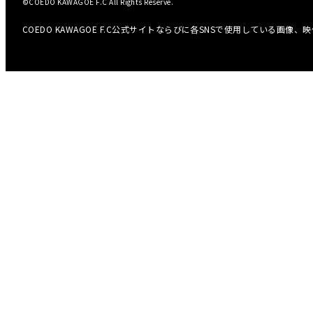
©COEDO KAWAGOE F.C All Rights Reserve.
COEDO KAWAGOE F.C公式サイトならびに各SNSで使用している画