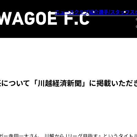
ニュース
クラブ紹介
選手/スタッフ
ス
任について「川越経済新聞」に掲載いただ
元Jリーガー寺田一太さん 川越からJリーグ目指す』というタイト