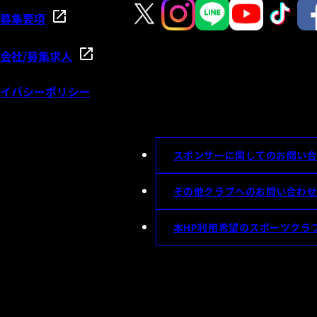
募集要項
会社/募集求人
イバシーポリシー
スポンサーに関してのお問い
その他クラブへのお問い合わ
本HP利用希望のスポーツクラ