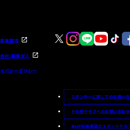
募集要項
会社/募集求人
イバシーポリシー
スポンサーに関してのお問い
その他クラブへのお問い合わ
本HP利用希望のスポーツクラ