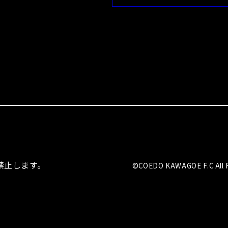
を禁止します。
©COEDO KAWAGOE F.C All R