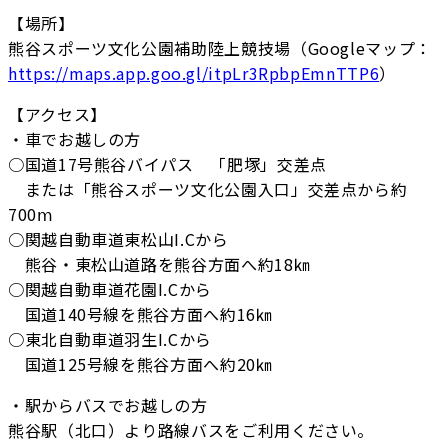
【場所】
熊谷スポーツ文化公園補助陸上競技場（Googleマップ：
https://maps.app.goo.gl/itpLr3RpbpEmnTTP6
）
【アクセス】
・車でお越しの方
○国道17号熊谷バイパス 「肥塚」交差点
または「熊谷スポーツ文化公園入口」交差点から約
700ⅿ
○関越自動車道東松山I.Cから
熊谷・東松山道路を熊谷方面へ約18㎞
○関越自動車道花園I.Cから
国道140号線を熊谷方面へ約16㎞
○東北自動車道羽生I.Cから
国道125号線を熊谷方面へ約20㎞
・駅からバスでお越しの方
熊谷駅（北口）より路線バスをご利用ください。